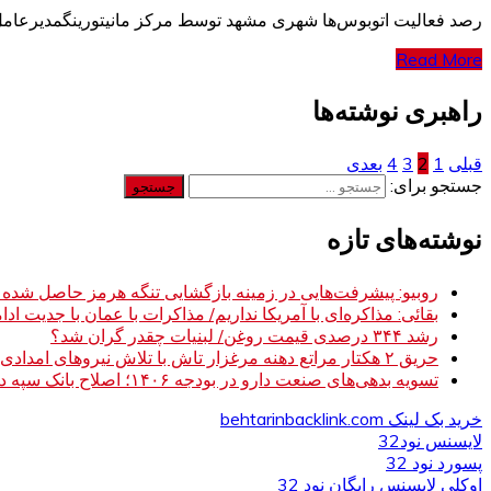
رصد فعالیت‌ اتوبوس‌ها شهری مشهد توسط مرکز مانیتورینگمدیرعام
Read More
راهبری نوشته‌ها
قبلی
1
2
3
4
بعدی
جستجو برای:
نوشته‌های تازه
روبیو: پیشرفت‌هایی در زمینه بازگشایی تنگه هرمز حاصل شده
بقائی: مذاکره‌ای با آمریکا نداریم/ مذاکرات با عمان با جدیت ادام
رشد ۳۴۴ درصدی قیمت روغن/ لبنیات چقدر گران شد؟
حریق ۲ هکتار مراتع دهنه مرغزار تاش با تلاش نیروهای امدادی مهار شد
تسویه بدهی‌های صنعت دارو در بودجه ۱۴۰۶؛ اصلاح بانک سپه در دستور کار
خرید بک لینک behtarinbacklink.com
لایسنس نود32
پسورد نود 32
اوکلی لایسنس رایگان نود 32