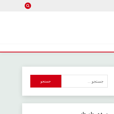
جستجو
برای: