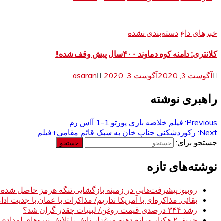
خبرهای داغ
دسته‌بندی نشده
کلانتری: دامنه کوه دماوند ۴۰۰سال پیش وقف شده!
آگوست 3, 2020
آگوست 3, 2020
asaran
راهبری نوشته
Previous:
فیلم خلاصه بازی پورتو 1-1 آاس رم
Next:
رکوردشکنی جناب خان به سبک قائم مقامی+فیلم
جستجو برای:
نوشته‌های تازه
روبیو: پیشرفت‌هایی در زمینه بازگشایی تنگه هرمز حاصل شده
بقائی: مذاکره‌ای با آمریکا نداریم/ مذاکرات با عمان با جدیت ادام
رشد ۳۴۴ درصدی قیمت روغن/ لبنیات چقدر گران شد؟
حریق ۲ هکتار مراتع دهنه مرغزار تاش با تلاش نیروهای امدادی مهار شد