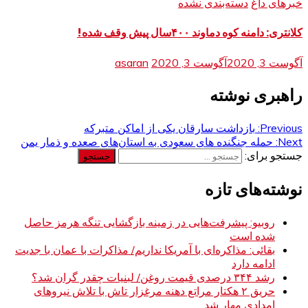
خبرهای داغ
دسته‌بندی نشده
کلانتری: دامنه کوه دماوند ۴۰۰سال پیش وقف شده!
آگوست 3, 2020
آگوست 3, 2020
asaran
راهبری نوشته
Previous:
بازداشت سارقان یكی از اماکن متبرکه
Next:
حمله جنگنده های سعودی به استان‌های صعده و ذمار یمن
جستجو برای:
نوشته‌های تازه
روبیو: پیشرفت‌هایی در زمینه بازگشایی تنگه هرمز حاصل
شده است
بقائی: مذاکره‌ای با آمریکا نداریم/ مذاکرات با عمان با جدیت
ادامه دارد
رشد ۳۴۴ درصدی قیمت روغن/ لبنیات چقدر گران شد؟
حریق ۲ هکتار مراتع دهنه مرغزار تاش با تلاش نیروهای
امدادی مهار شد