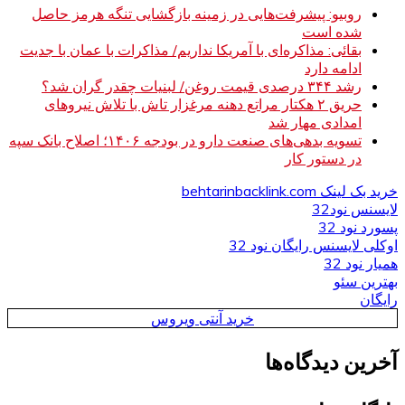
روبیو: پیشرفت‌هایی در زمینه بازگشایی تنگه هرمز حاصل
شده است
بقائی: مذاکره‌ای با آمریکا نداریم/ مذاکرات با عمان با جدیت
ادامه دارد
رشد ۳۴۴ درصدی قیمت روغن/ لبنیات چقدر گران شد؟
حریق ۲ هکتار مراتع دهنه مرغزار تاش با تلاش نیروهای
امدادی مهار شد
تسویه بدهی‌های صنعت دارو در بودجه ۱۴۰۶؛ اصلاح بانک سپه
در دستور کار
خرید بک لینک behtarinbacklink.com
لایسنس نود32
پسورد نود 32
اوکلی لایسنس رایگان نود 32
همیار نود 32
بهترین سئو
رایگان
خرید آنتی ویروس
آخرین دیدگاه‌ها