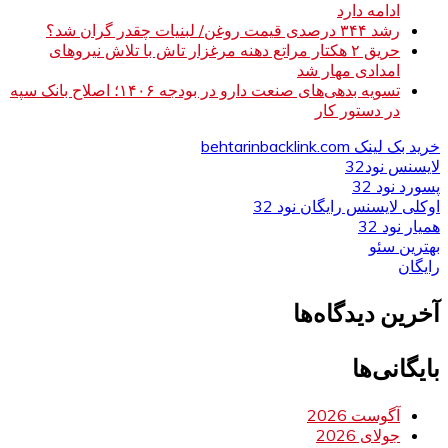
ادامه دارد
رشد ۳۴۴ درصدی قیمت روغن/ لبنیات چقدر گران شد؟
حریق ۲ هکتار مراتع دهنه مرغزار تاش با تلاش نیروهای
امدادی مهار شد
تسویه بدهی‌های صنعت دارو در بودجه ۱۴۰۶؛ اصلاح بانک سپه
در دستور کار
خرید بک لینک behtarinbacklink.com
لایسنس نود32
پسورد نود 32
اوکلی لایسنس رایگان نود 32
همیار نود 32
بهترین سئو
رایگان
آخرین دیدگاه‌ها
بایگانی‌ها
آگوست 2026
جولای 2026