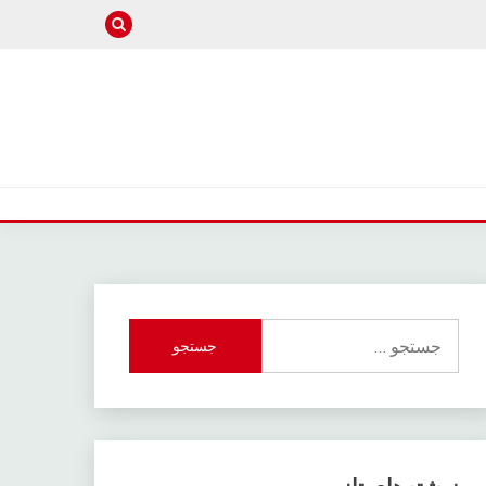
جستجو
برای: