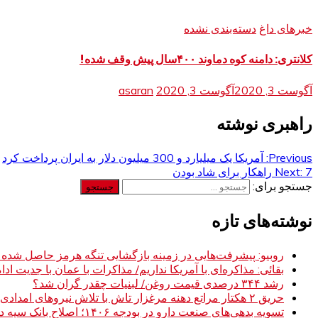
خبرهای داغ
دسته‌بندی نشده
کلانتری: دامنه کوه دماوند ۴۰۰سال پیش وقف شده!
آگوست 3, 2020
آگوست 3, 2020
asaran
راهبری نوشته
Previous:
آمریکا یک میلیارد و 300 میلیون دلار به ایران پرداخت کرد
7 راهکار برای شاد بودن
Next:
جستجو برای:
نوشته‌های تازه
روبیو: پیشرفت‌هایی در زمینه بازگشایی تنگه هرمز حاصل شده
بقائی: مذاکره‌ای با آمریکا نداریم/ مذاکرات با عمان با جدیت ادام
رشد ۳۴۴ درصدی قیمت روغن/ لبنیات چقدر گران شد؟
حریق ۲ هکتار مراتع دهنه مرغزار تاش با تلاش نیروهای امدادی مهار شد
تسویه بدهی‌های صنعت دارو در بودجه ۱۴۰۶؛ اصلاح بانک سپه در دستور کار