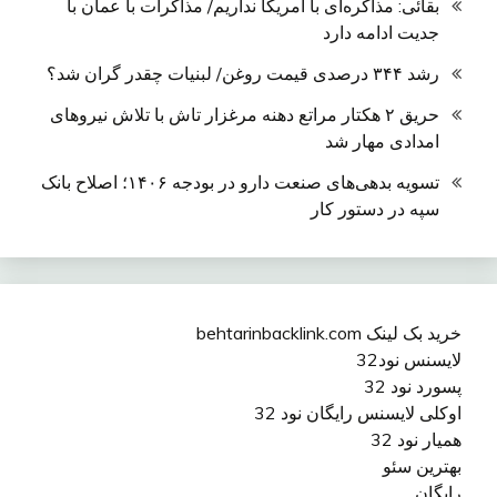
بقائی: مذاکره‌ای با آمریکا نداریم/ مذاکرات با عمان با
جدیت ادامه دارد
رشد ۳۴۴ درصدی قیمت روغن/ لبنیات چقدر گران شد؟
حریق ۲ هکتار مراتع دهنه مرغزار تاش با تلاش نیروهای
امدادی مهار شد
تسویه بدهی‌های صنعت دارو در بودجه ۱۴۰۶؛ اصلاح بانک
سپه در دستور کار
خرید بک لینک behtarinbacklink.com
لایسنس نود32
پسورد نود 32
اوکلی لایسنس رایگان نود 32
همیار نود 32
بهترین سئو
رایگان