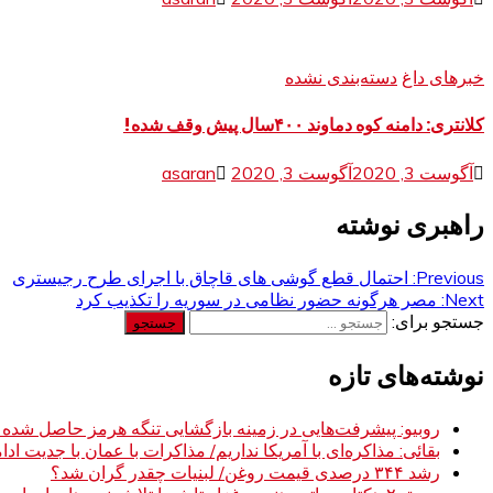
خبرهای داغ
دسته‌بندی نشده
کلانتری: دامنه کوه دماوند ۴۰۰سال پیش وقف شده!
آگوست 3, 2020
آگوست 3, 2020
asaran
راهبری نوشته
Previous:
احتمال قطع گوشی های قاچاق با اجرای طرح رجیستری
Next:
مصر هرگونه حضور نظامی در سوریه را تکذیب کرد
جستجو برای:
نوشته‌های تازه
روبیو: پیشرفت‌هایی در زمینه بازگشایی تنگه هرمز حاصل شده
بقائی: مذاکره‌ای با آمریکا نداریم/ مذاکرات با عمان با جدیت ادام
رشد ۳۴۴ درصدی قیمت روغن/ لبنیات چقدر گران شد؟