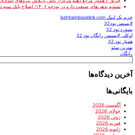
حریق ۲ هکتار مراتع دهنه مرغزار تاش با تلاش نیروهای امدادی مهار شد
تسویه بدهی‌های صنعت دارو در بودجه ۱۴۰۶؛ اصلاح بانک سپه در دستور کار
خرید بک لینک behtarinbacklink.com
لایسنس نود32
پسورد نود 32
اوکلی لایسنس رایگان نود 32
همیار نود 32
بهترین سئو
رایگان
آخرین دیدگاه‌ها
بایگانی‌ها
آگوست 2026
جولای 2026
ژوئن 2026
فوریه 2026
ژانویه 2026