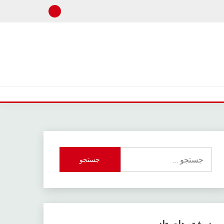
جستجو
برای: