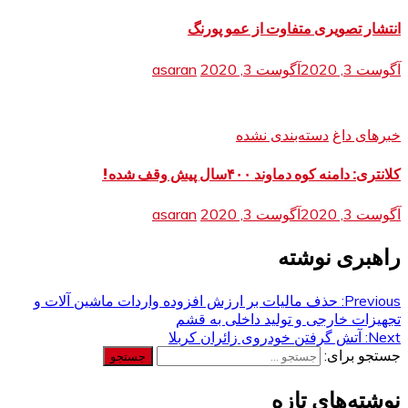
انتشار تصویری متفاوت از عمو پورنگ
آگوست 3, 2020
آگوست 3, 2020
asaran
خبرهای داغ
دسته‌بندی نشده
کلانتری: دامنه کوه دماوند ۴۰۰سال پیش وقف شده!
آگوست 3, 2020
آگوست 3, 2020
asaran
راهبری نوشته
Previous:
حذف مالیات بر ارزش افزوده واردات ماشین آلات و
تجهیزات خارجی و تولید داخلی به قشم
Next:
آتش گرفتن خودروی زائران کربلا
جستجو برای:
نوشته‌های تازه