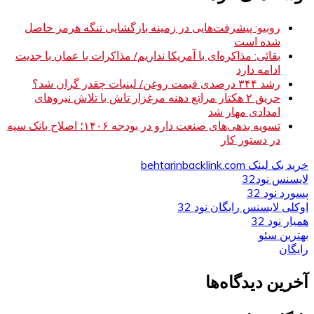
روبیو: پیشرفت‌هایی در زمینه بازگشایی تنگه هرمز حاصل
شده است
بقائی: مذاکره‌ای با آمریکا نداریم/ مذاکرات با عمان با جدیت
ادامه دارد
رشد ۳۴۴ درصدی قیمت روغن/ لبنیات چقدر گران شد؟
حریق ۲ هکتار مراتع دهنه مرغزار تاش با تلاش نیروهای
امدادی مهار شد
تسویه بدهی‌های صنعت دارو در بودجه ۱۴۰۶؛ اصلاح بانک سپه
در دستور کار
خرید بک لینک behtarinbacklink.com
لایسنس نود32
پسورد نود 32
اوکلی لایسنس رایگان نود 32
همیار نود 32
بهترین سئو
رایگان
آخرین دیدگاه‌ها