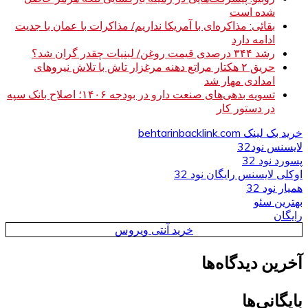
شده است
بقائی: مذاکره‌ای با آمریکا نداریم/ مذاکرات با عمان با جدیت
ادامه دارد
رشد ۳۴۴ درصدی قیمت روغن/ لبنیات چقدر گران شد؟
حریق ۲ هکتار مراتع دهنه مرغزار تاش با تلاش نیروهای
امدادی مهار شد
تسویه بدهی‌های صنعت دارو در بودجه ۱۴۰۶؛ اصلاح بانک سپه
در دستور کار
خرید بک لینک behtarinbacklink.com
لایسنس نود32
پسورد نود 32
اوکلی لایسنس رایگان نود 32
همیار نود 32
بهترین سئو
رایگان
خرید آنتی ویروس
آخرین دیدگاه‌ها
بایگانی‌ها