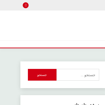
جستجو
برای: