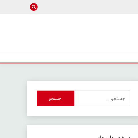
جستجو
برای: