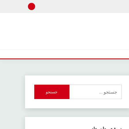
جستجو
برای: