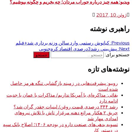
ویدیو: همه چیز درباره جوراب مردان؛ چه بخریم و چگونه بپوشیم؟
ژوئن 10, 2017
راهبری نوشته
Previous:
کیانوش رستمی وارد سالن وزنه برداری شد+فیلم
Next:
پیش‌بینی رشد3درصدی اقتصاد کره‌جنوبی
جستجو برای:
نوشته‌های تازه
روبیو: پیشرفت‌هایی در زمینه بازگشایی تنگه هرمز حاصل
شده است
بقائی: مذاکره‌ای با آمریکا نداریم/ مذاکرات با عمان با جدیت
ادامه دارد
رشد ۳۴۴ درصدی قیمت روغن/ لبنیات چقدر گران شد؟
حریق ۲ هکتار مراتع دهنه مرغزار تاش با تلاش نیروهای
امدادی مهار شد
تسویه بدهی‌های صنعت دارو در بودجه ۱۴۰۶؛ اصلاح بانک سپه
در دستور کار