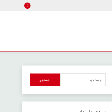
جستجو
برای: