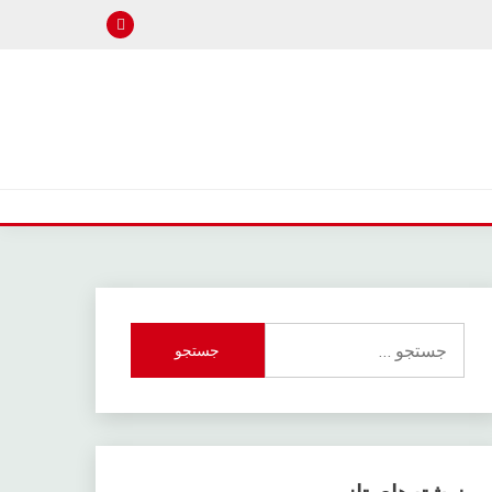
جستجو
برای: