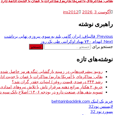
بقائی: مذاکره‌ای با آمریکا نداریم/ مذاکرات با عمان با جدیت ادامه دارد
آگوست 3, 2026
ins2012
راهبری نوشته
Previous:
قالیباف: ایران گامی بلند به سوی پیروزی نهایی برداشت
Next:
انهدام ۷۴۰ پهپاد اوکراینی طی یک روز
جستجو برای:
نوشته‌های تازه
روبیو: پیشرفت‌هایی در زمینه بازگشایی تنگه هرمز حاصل شده
بقائی: مذاکره‌ای با آمریکا نداریم/ مذاکرات با عمان با جدیت ادام
رشد ۳۴۴ درصدی قیمت روغن/ لبنیات چقدر گران شد؟
حریق ۲ هکتار مراتع دهنه مرغزار تاش با تلاش نیروهای امدادی مهار شد
تسویه بدهی‌های صنعت دارو در بودجه ۱۴۰۶؛ اصلاح بانک سپه در دستور کار
خرید بک لینک behtarinbacklink.com
لایسنس نود32
پسورد نود 32