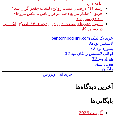
ادامه دارد
رشد ۳۴۴ درصدی قیمت روغن/ لبنیات چقدر گران شد؟
حریق ۲ هکتار مراتع دهنه مرغزار تاش با تلاش نیروهای
امدادی مهار شد
تسویه بدهی‌های صنعت دارو در بودجه ۱۴۰۶؛ اصلاح بانک سپه
در دستور کار
خرید بک لینک behtarinbacklink.com
لایسنس نود32
پسورد نود 32
اوکلی لایسنس رایگان نود 32
همیار نود 32
بهترین سئو
رایگان
خرید آنتی ویروس
آخرین دیدگاه‌ها
بایگانی‌ها
آگوست 2026