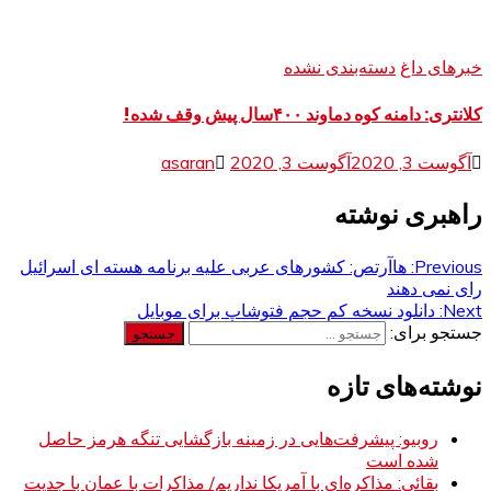
خبرهای داغ
دسته‌بندی نشده
کلانتری: دامنه کوه دماوند ۴۰۰سال پیش وقف شده!
آگوست 3, 2020
آگوست 3, 2020
asaran
راهبری نوشته
Previous:
هاآرتص: کشورهای عربی علیه برنامه هسته ای اسرائیل
رای نمی دهند
Next:
دانلود نسخه کم حجم فتوشاپ برای موبایل
جستجو برای:
نوشته‌های تازه
روبیو: پیشرفت‌هایی در زمینه بازگشایی تنگه هرمز حاصل
شده است
بقائی: مذاکره‌ای با آمریکا نداریم/ مذاکرات با عمان با جدیت