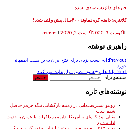
خبرهای داغ
دسته‌بندی نشده
کلانتری: دامنه کوه دماوند ۴۰۰سال پیش وقف شده!
آگوست 3, 2020
آگوست 3, 2020
asaran
راهبری نوشته
Previous:
اپه ايست يزدى براى فتح ايران به بن بست اصفهانى
خورد
Next:
بانک‌ها نرخ سود مصوب را رعایت نمی‌کنند
جستجو برای:
نوشته‌های تازه
روبیو: پیشرفت‌هایی در زمینه بازگشایی تنگه هرمز حاصل
شده است
بقائی: مذاکره‌ای با آمریکا نداریم/ مذاکرات با عمان با جدیت
ادامه دارد
رشد ۳۴۴ درصدی قیمت روغن/ لبنیات چقدر گران شد؟