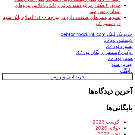
حریق ۲ هکتار مراتع دهنه مرغزار تاش با تلاش نیروهای
امدادی مهار شد
تسویه بدهی‌های صنعت دارو در بودجه ۱۴۰۶؛ اصلاح بانک سپه
در دستور کار
خرید بک لینک behtarinbacklink.com
لایسنس نود32
پسورد نود 32
اوکلی لایسنس رایگان نود 32
همیار نود 32
بهترین سئو
رایگان
خرید آنتی ویروس
آخرین دیدگاه‌ها
بایگانی‌ها
آگوست 2026
جولای 2026
ژوئن 2026