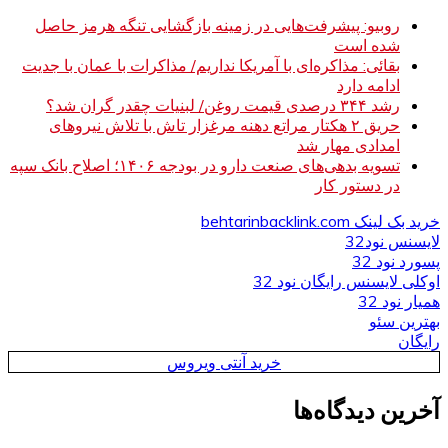
روبیو: پیشرفت‌هایی در زمینه بازگشایی تنگه هرمز حاصل
شده است
بقائی: مذاکره‌ای با آمریکا نداریم/ مذاکرات با عمان با جدیت
ادامه دارد
رشد ۳۴۴ درصدی قیمت روغن/ لبنیات چقدر گران شد؟
حریق ۲ هکتار مراتع دهنه مرغزار تاش با تلاش نیروهای
امدادی مهار شد
تسویه بدهی‌های صنعت دارو در بودجه ۱۴۰۶؛ اصلاح بانک سپه
در دستور کار
خرید بک لینک behtarinbacklink.com
لایسنس نود32
پسورد نود 32
اوکلی لایسنس رایگان نود 32
همیار نود 32
بهترین سئو
رایگان
خرید آنتی ویروس
آخرین دیدگاه‌ها