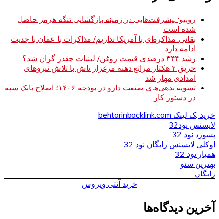
روبیو: پیشرفت‌هایی در زمینه بازگشایی تنگه هرمز حاصل
شده است
بقائی: مذاکره‌ای با آمریکا نداریم/ مذاکرات با عمان با جدیت
ادامه دارد
رشد ۳۴۴ درصدی قیمت روغن/ لبنیات چقدر گران شد؟
حریق ۲ هکتار مراتع دهنه مرغزار تاش با تلاش نیروهای
امدادی مهار شد
تسویه بدهی‌های صنعت دارو در بودجه ۱۴۰۶؛ اصلاح بانک سپه
در دستور کار
خرید بک لینک behtarinbacklink.com
لایسنس نود32
پسورد نود 32
اوکلی لایسنس رایگان نود 32
همیار نود 32
بهترین سئو
رایگان
خرید آنتی ویروس
آخرین دیدگاه‌ها