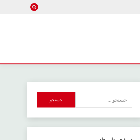
جستجو
برای: