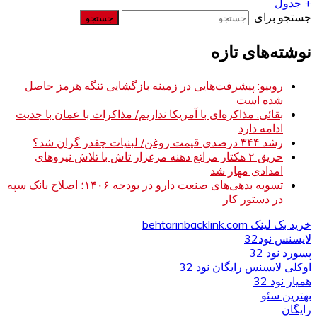
+ جدول
جستجو برای:
نوشته‌های تازه
روبیو: پیشرفت‌هایی در زمینه بازگشایی تنگه هرمز حاصل
شده است
بقائی: مذاکره‌ای با آمریکا نداریم/ مذاکرات با عمان با جدیت
ادامه دارد
رشد ۳۴۴ درصدی قیمت روغن/ لبنیات چقدر گران شد؟
حریق ۲ هکتار مراتع دهنه مرغزار تاش با تلاش نیروهای
امدادی مهار شد
تسویه بدهی‌های صنعت دارو در بودجه ۱۴۰۶؛ اصلاح بانک سپه
در دستور کار
خرید بک لینک behtarinbacklink.com
لایسنس نود32
پسورد نود 32
اوکلی لایسنس رایگان نود 32
همیار نود 32
بهترین سئو
رایگان